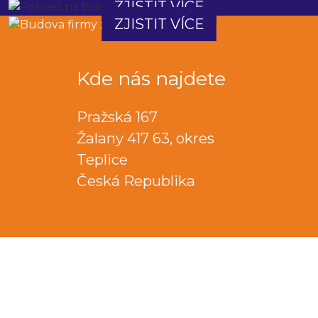
ZJISTIT VÍCE
ZJISTIT VÍCE
Kde nás najdete
Pražská 167
Žalany 417 63, okres
Teplice
Česká Republika